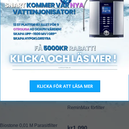
KLICKA FÖR ATT LÄSA MER
ReminMax förfilter
Biostone 0,01 M Parasitfilter
kr
1,090