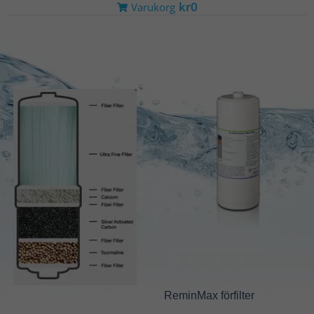
kr0
Varukorg
Main
Secondary
ReminMax förfilter