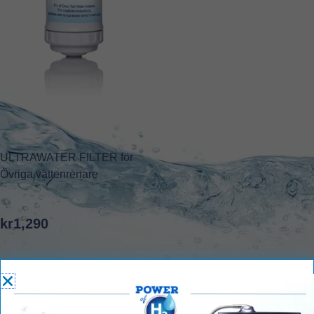
ULTRAWATER FILTER för
Övriga vattenrenare
kr
1,290
Lägg i varukorg