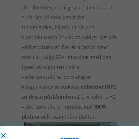
distributörer, nämligen att meshplattor
är farliga då dom kan läcka.
tungmetaller, blanda in bly och
aluminium mm är väldigt,väldigt lågt och
väldigt okunnigt. Det är absolut ingen
merit att sälja 65 st maskiner med den
typen av argument! Våra
vattenjonisatorer som skapar
kangenvatten inkluderas
definitivt INTE
av dessa påståenden
då Livsvattens H2
vattenjonisatorer
endast har
100%
platina och titan
i våra plattor.