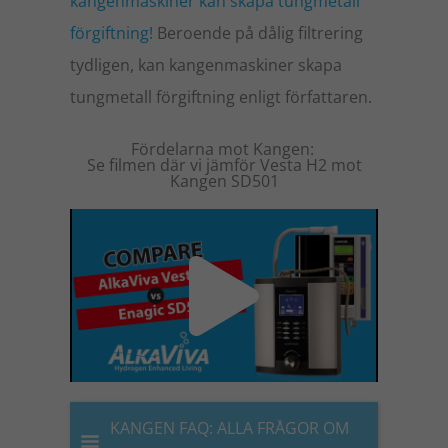
kangenmaskiner kan skapa tungmetall
förgiftning!
Beroende på dålig filtrering
tydligen, kan kangenmaskiner skapa
tungmetall förgiftning enligt författaren.
Fördelarna mot Kangen:
Se filmen där vi jämför Vesta H2 mot
Kangen SD501
Play
Vide
KANGEN FAQ: ALLA FRÅGOR OM