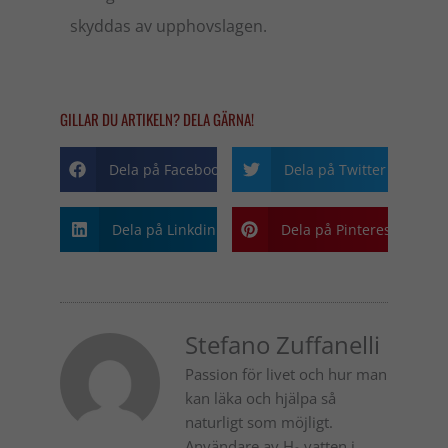
skyddas av upphovslagen.
GILLAR DU ARTIKELN? DELA GÄRNA!
Dela på Facebook
Dela på Twitter
Dela på Linkdin
Dela på Pinterest
Stefano Zuffanelli
Passion för livet och hur man
kan läka och hjälpa så
naturligt som möjligt.
Användare av H₂ vatten i