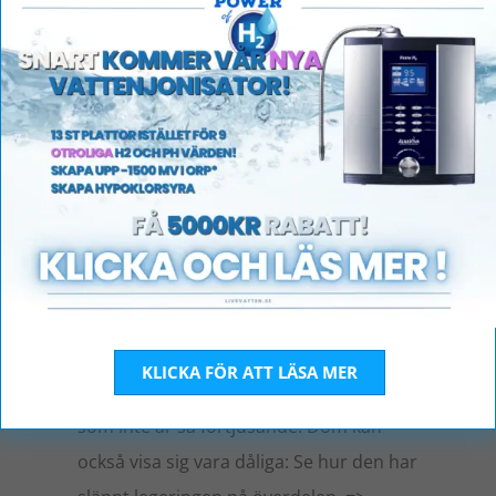
Kangen distributörer visar bilder på
meshplattor ( som vi hade förr i våra H2
maskiner !) som släpper i platina,
tungmetaller såsom bly (och tydligen
även aluminium nu) på deras webbsidor
och säljmöten så varsågod: Här kommer
KLICKA FÖR ATT LÄSA MER
en bild på en kangenmaskins plattor
som inte är så förtjusande: Dom kan
också visa sig vara dåliga: Se hur den har