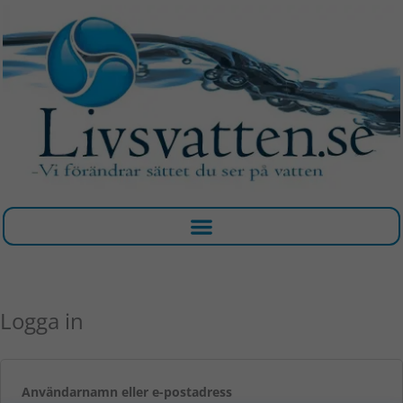
Hoppa
till
innehåll
Required
Required
Logga in
Användarnamn eller e-postadress