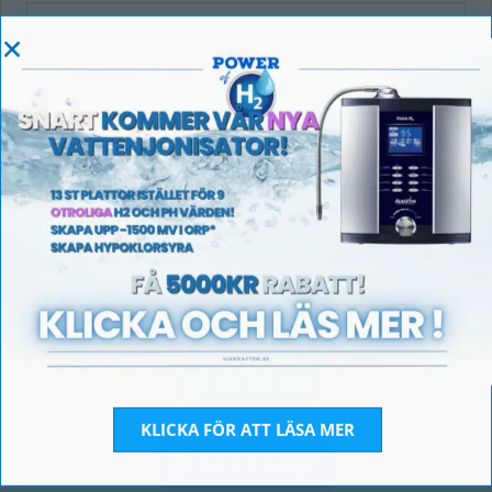
Lösenord
Kom ihåg mig
Logga in
Glömt lösenordet?
Läs vår FAQ
KLICKA FÖR ATT LÄSA MER
Allt om Kangen