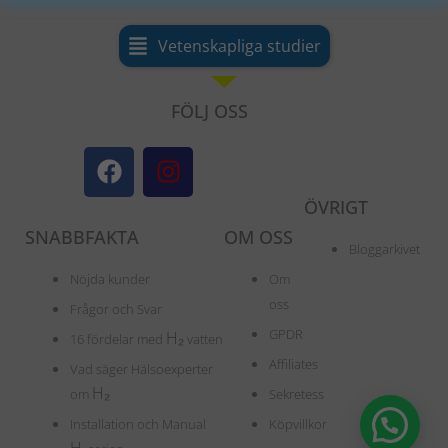
Vetenskapliga studier
FÖLJ OSS
F
I
a
n
c
s
ÖVRIGT
e
t
SNABBFAKTA
OM OSS
b
a
Bloggarkivet
o
g
Nöjda kunder
Om
o
r
oss
Frågor och Svar
k
a
GPDR
H
₂
16 fördelar med
vatten
m
Affiliates
Vad säger Hälsoexperter
H
₂
om
Sekretess
Installation och Manual
Köpvillkor
H
₂