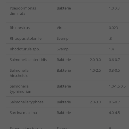
Pseudormonas
Bakterie
1.0 0.3
diminuta
Rhinorvirus
Virus
0.023
Rhizopus stolonifer
Svamp
.8
Rhodoturula spp.
Svamp
1.4
Salmonella enteritidis
Bakterie
2.0-3.0
0.6-0.7
Salmonella
Bakterie
1.0-2.5
0.3-0.5
hirschefeldii
Salmonella
Bakterie
1.0-1.5 0.5
typhimurium
Salmonella typhosa
Bakterie
2.0-3.0
0.6-0.7
Sarcina maxima
Bakterie
4.0-4.5
Scopulariopsis spp.
Svamp
6