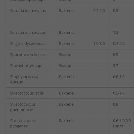
Serratia marcescens
Bakterie
0.5-1.0
0.5
Serratia marcescens
Bakterie
1.3
Shigella dysenteriae
Bakterie
1.0-3.0
0.4-0.6
Sporothrix schenckii
Svamp
6.5
Stachybotrys spp.
Svamp
5.7
Staphylococcus
Bakterie
0.8-1.0
Aureus
Streptoccous lactis
Bakterie
0.5-1.0
Streptococcus
Bakterie
0.9
pneumoniae
Streptococcus
Bakterie
0.6-1.0(0.9
pyogenes
I snitt