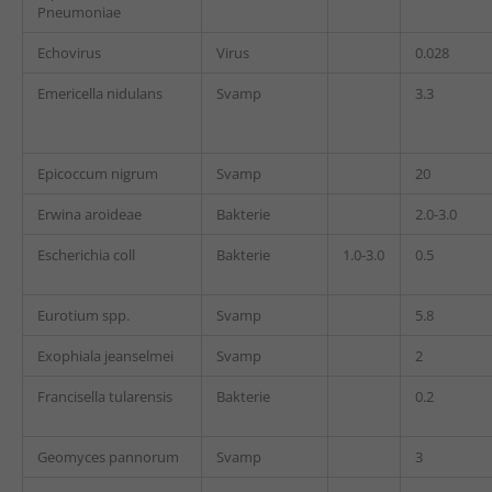
Pneumoniae
Echovirus
Virus
0.028
Emericella nidulans
Svamp
3.3
Epicoccum nigrum
Svamp
20
Erwina aroideae
Bakterie
2.0-3.0
Escherichia coll
Bakterie
1.0-3.0
0.5
Eurotium spp.
Svamp
5.8
Exophiala jeanselmei
Svamp
2
Francisella tularensis
Bakterie
0.2
Geomyces pannorum
Svamp
3