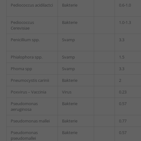
Pediococcus acidilactci
Bakterie
0.6-1.0
Pediococcus
Bakterie
1.0-1.3
Cerevisiae
Penicillium spp.
Svamp
3.3
Phialophora spp.
Svamp
1.5
Phoma spp
Svamp
3.3
Pneumocystis carinii
Bakterie
2
Poxvirus – Vaccinia
Virus
0.23
Pseudomonas
Bakterie
0.57
aeruginosa
Pseudomonas mallei
Bakterie
0.77
Pseudomonas
Bakterie
0.57
pseudomallei