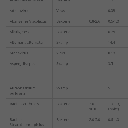
Actinomyces israelii
Bakterie
1.0
Adenovirus
Virus
0.08
Alcaligenes Viscolactis
Bakterie
0.8-2.6
0.6-1.0
Alkaligenes
Bakterie
0.75
Alternaria alternata
Svamp
14.4
Arenavirus
Virus
0.18
Aspergillis spp.
Svamp
3.5
Aureobasidium
Svamp
5
pullulans
Bacillus anthracis
Bakterie
3.0-
1.0-1.3(1.1
10.0
I snitt)
Bacillus
Bakterie
2.0-5.0
0.6-1.0
Stearothermophilus