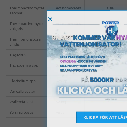
Thermoactinomyces
Actinomycetes
0.86
sacchari
Thermoactinomyces
Actinomycetes
1
vulgaris
Thermomonspora
Actinomycetes
0.6
viridis
Togavirus
Virus
0.063
Trichoderma spp.
Svamp
4.1
Ulociadium spp.
Svamp
15
Varicella-zoster
Virus
0.3
Wallemia sebi
Svamp
3
Yersinia pestis
Virus
0.75