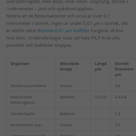
översättningsfel, men dock, visar listan ursprung, storlek (
i mikrometer – µm) och sjukdom/upphov.
Notera att de flesta bakterier och virus är över 0,1
mikrometer i storlek. Ingen är under 0,01 µm i storlek, det
är därför vårat
Bistone 0,01 µm kolfilter
fungerar så bra
mot dom. Undersökningar visar att hela 99,9 % av alla
parasiter och bakterier stoppas.
Organism
Mikrobisk
Längd
Storlek
Grupp
µm
Diameter
µm
Absidia corymbifera
Svamp
3.8
Acetobacter
Bakterie
1.0-2.0
0.4-0.8
Melanogenus
Acinetobacter
Bakterie
1.3
Acremonium spp.
Svamp
2.5