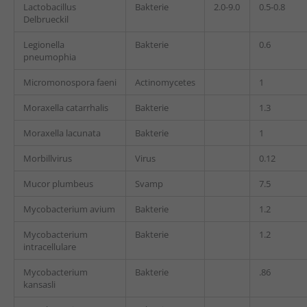
Lactobacillus
Bakterie
2.0-9.0
0.5-0.8
Delbrueckil
Legionella
Bakterie
0.6
pneumophia
Micromonospora faeni
Actinomycetes
1
Moraxella catarrhalis
Bakterie
1.3
Moraxella lacunata
Bakterie
1
Morbillvirus
Virus
0.12
Mucor plumbeus
Svamp
7.5
Mycobacterium avium
Bakterie
1.2
Mycobacterium
Bakterie
1.2
intracellulare
Mycobacterium
Bakterie
.86
kansasli