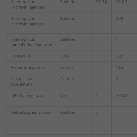
Haemophilus
Bakterie
0.5-2.0
0.2-0.3
inFörkylningenzae
Haemophilus
Bakterie
0.43
inFörkylningenzae
Haemophilus
Bakterie
1
parainFörkylningenzae
Hantavirus
Virus
0.07
Helminthosporium
Svamp
12.5
Histoplasma
Svamp
3
capsulatum
InFörkylningenza
Virus
5
0.4-0.5
Klebsielia pneumoniae
Bakterie
5