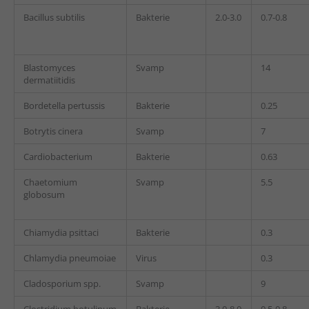
Bacillus subtilis
Bakterie
2.0-3.0
0.7-0.8
Blastomyces
Svamp
14
dermatiitidis
Bordetella pertussis
Bakterie
0.25
Botrytis cinera
Svamp
7
Cardiobacterium
Bakterie
0.63
Chaetomium
Svamp
5.5
globosum
Chiamydia psittaci
Bakterie
0.3
Chlamydia pneumoiae
Virus
0.3
Cladosporium spp.
Svamp
9