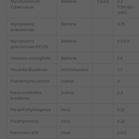
Mycobacterium
Bakterie
1.0-4.0
0.2-
Tuberculosis
0.5(0.86 I
snitt)
Mycoplasma
Bakterie
0.25
pneumoniae
Mycoplasma
Bakterie
0.3-0.5
pneumoniae (PPLO)
Neisseria meningitidis
Bakterie
0.8
Nocardia Brasilensis
Actinomycetes
1.1
Paecilomyces variotii
Svamp
3
Paracoccidioides
Svamp
2.3
brasilensis
ParainFörkylningenza
Virus
0.22
Paramyxovirus
Virus
0.23
Parvovirus B19
Virus
0.022