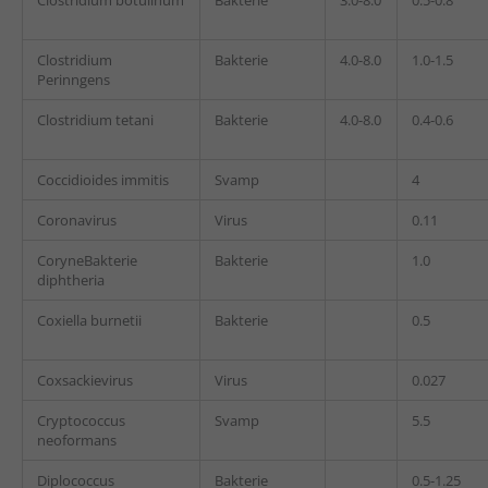
Clostridium botulinum
Bakterie
3.0-8.0
0.5-0.8
Clostridium
Bakterie
4.0-8.0
1.0-1.5
Perinngens
Clostridium tetani
Bakterie
4.0-8.0
0.4-0.6
Coccidioides immitis
Svamp
4
Coronavirus
Virus
0.11
CoryneBakterie
Bakterie
1.0
diphtheria
Coxiella burnetii
Bakterie
0.5
Coxsackievirus
Virus
0.027
Cryptococcus
Svamp
5.5
neoformans
Diplococcus
Bakterie
0.5-1.25