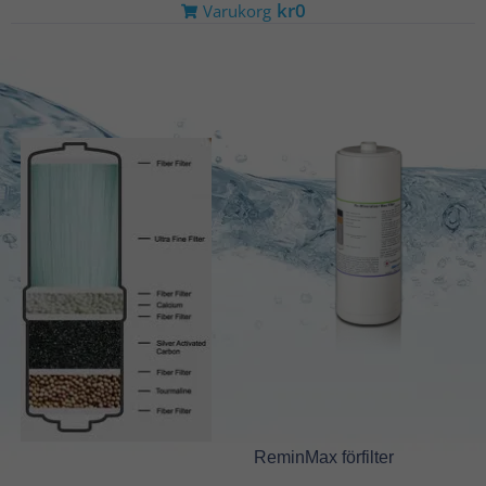
kr0
Varukorg
Main
Secondary
ReminMax förfilter