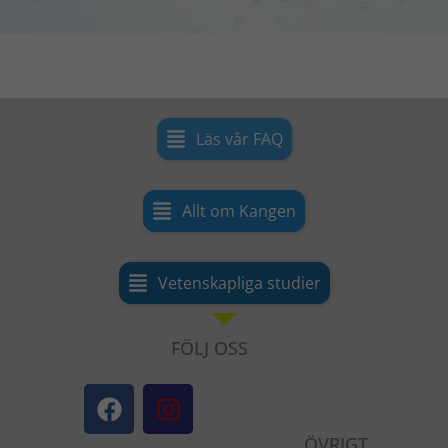
Läs vår FAQ
Allt om Kangen
Vetenskapliga studier
FÖLJ OSS
F
I
a
n
c
s
ÖVRIGT