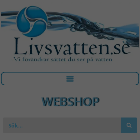
Hoppa
till
innehåll
WEBSHOP
Sök