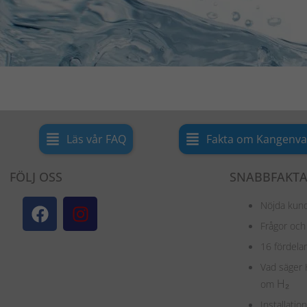
Läs vår FAQ
Fakta om Kangenva
FÖLJ OSS
SNABBFAKT
F
I
Nöjda kun
a
n
Frågor och
c
s
16 fördel
e
t
Vad säger 
b
a
H
₂
om
o
g
Installati