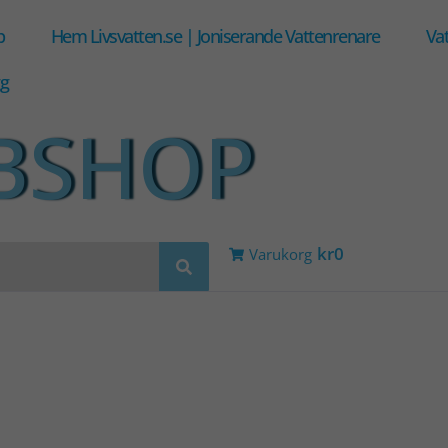
p
Hem Livsvatten.se | Joniserande Vattenrenare
Vat
gg
BSHOP
kr0
Varukorg