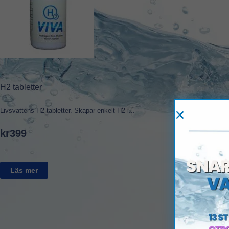
H2 tabletter
Livsvattens H2 tabletter. Skapar enkelt H2 i...
kr
399
Läs mer