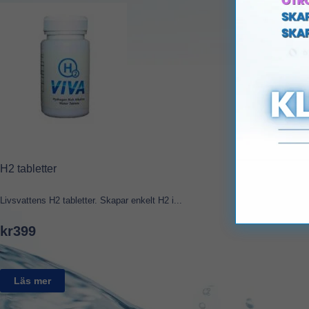
H2 tabletter
Livsvattens H2 tabletter. Skapar enkelt H2 i...
kr
399
Läs mer