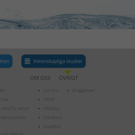
tten
Vetenskapliga studier
A
OM OSS
ÖVRIGT
der
Om oss
Bloggarkivet
 Svar
GPDR
H
₂
ar med
vatten
Affiliates
Hälsoexperter
Sekretess
Köpvillkor
on och Manual