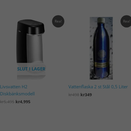
Original
Current
Original
Current
Rea!
Rea!
price
price
price
price
was:
is:
was:
is:
kr5,495.
kr4,995.
kr498.
kr349.
SLUT I LAGER
Livsvatten H2
Vattenflaska 2 st Stål 0,5 Liter
Diskbänksmodell
kr
498
kr
349
kr
5,495
kr
4,995
Lägg i varukorg
Läs mer