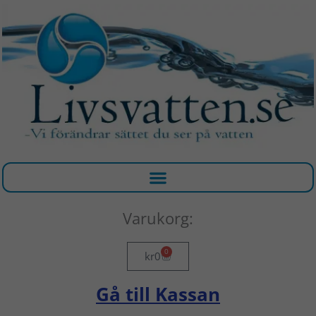
Hoppa
till
innehåll
Varukorg:
0
Varukorg
kr
0
Gå till Kassan