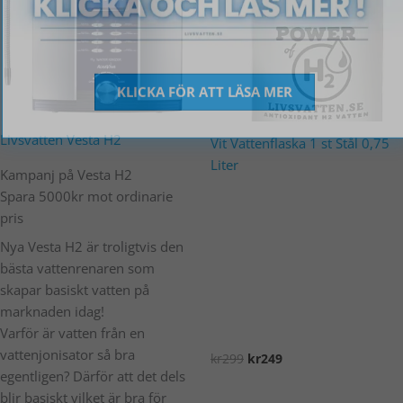
Livsvatten Vesta H2
Vit Vattenflaska 1 st Stål 0,75
Liter
Kampanj på Vesta H2
Spara 5000kr mot ordinarie
pris
KLICKA FÖR ATT LÄSA MER
Nya Vesta H2 är troligtvis den
bästa vattenrenaren som
skapar basiskt vatten på
marknaden idag!
Varför är vatten från en
vattenjonisator så bra
kr
299
kr
249
egentligen? Därför att det dels
Lägg i varukorg
blir basiskt vilket är bra för