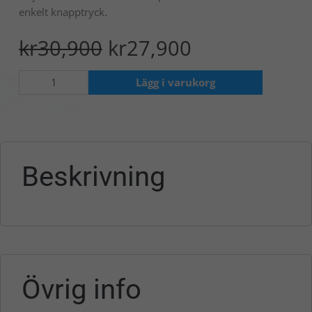
enkelt knapptryck.
Original
Current
kr
30,900
kr
27,900
price
price
was:
is:
Livsvatten
Lägg i varukorg
kr30,900.
kr27,900.
Delphi
H2
quantity
Beskrivning
Övrig info