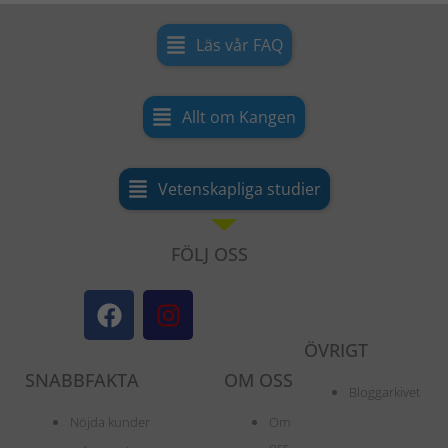
Läs vår FAQ
Allt om Kangen
Vetenskapliga studier
FÖLJ OSS
F
I
a
n
c
s
ÖVRIGT
e
t
SNABBFAKTA
OM OSS
b
a
Bloggarkivet
o
g
Nöjda kunder
Om
o
r
oss