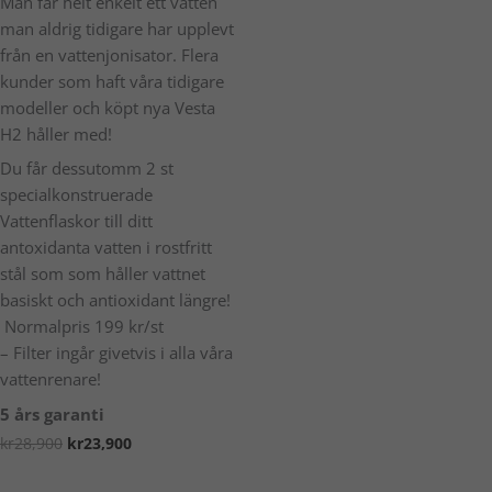
Man får helt enkelt ett vatten
man aldrig tidigare har upplevt
från en vattenjonisator. Flera
kunder som haft våra tidigare
modeller och köpt nya Vesta
H2 håller med!
Du får dessutomm 2 st
specialkonstruerade
Vattenflaskor till ditt
antoxidanta vatten i rostfritt
stål som som håller vattnet
basiskt och antioxidant längre!
Normalpris 199 kr/st
– Filter ingår givetvis i alla våra
vattenrenare!
5 års garanti
kr
28,900
kr
23,900
Lägg i varukorg