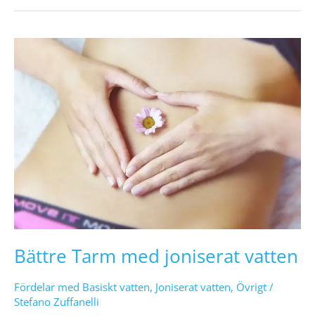
Bättre
Tarm
med
joniserat
vatten
Bättre Tarm med joniserat vatten
Fördelar med Basiskt vatten
,
Joniserat vatten
,
Övrigt
/
Stefano Zuffanelli