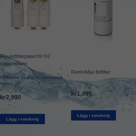
Flouridfilterpaket för H2
vattenrenare
ReminMax förfilter
Flouridfilter för dina H2 vattenrenare.
Sätts i...
kr
1,090
kr
2,990
Lägg i varukorg
Lägg i varukorg