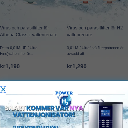
Virus och parasitfilter för
Virus och parasitfilter för H2
Athena Classic vattenrenare
vattenrenare
Detta 0,01M UF ( Ultra
0,01 M ( Ultrafine) filterpatronen är
Fine)vattenfilter är...
avsedd att...
kr
1,190
kr
1,290
Lägg i varukorg
Lägg i varukorg