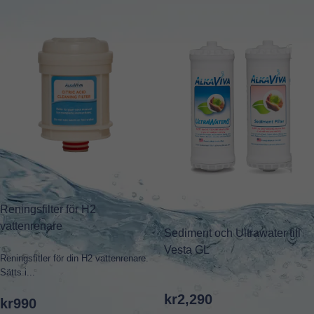
Reningsfilter för H2
vattenrenare
Sediment och Ultrawater till
Vesta GL
Reningsfitler för din H2 vattenrenare.
Sätts i...
kr
2,290
kr
990