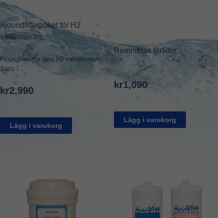
Flouridfilterpaket för H2
vattenrenare
ReminMax förfilter
Flouridfilter för dina H2 vattenrenare.
Sätts i...
kr
1,090
kr
2,990
Lägg i varukorg
Lägg i varukorg