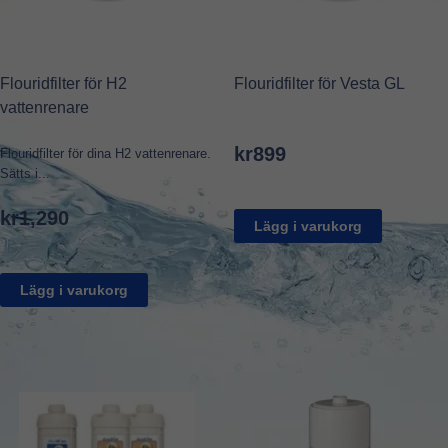
Flouridfilter för H2
Flouridfilter för Vesta GL
vattenrenare
kr
899
Flouridfilter för dina H2 vattenrenare.
Sätts i...
kr
1,290
Lägg i varukorg
Lägg i varukorg