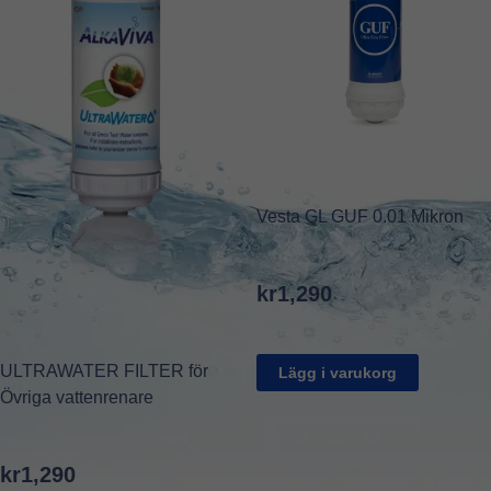
Vesta GL GUF 0.01 Mikron
kr
1,290
ULTRAWATER FILTER för
Lägg i varukorg
Övriga vattenrenare
kr
1,290