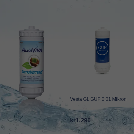
Vesta GL GUF 0.01 Mikron
kr
1,290