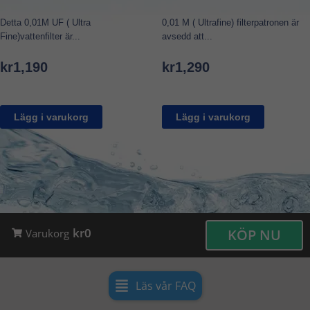
Detta 0,01M UF ( Ultra
0,01 M ( Ultrafine) filterpatronen är
Fine)vattenfilter är...
avsedd att...
kr
1,190
kr
1,290
Lägg i varukorg
Lägg i varukorg
kr0
KÖP NU
Varukorg
Läs vår FAQ