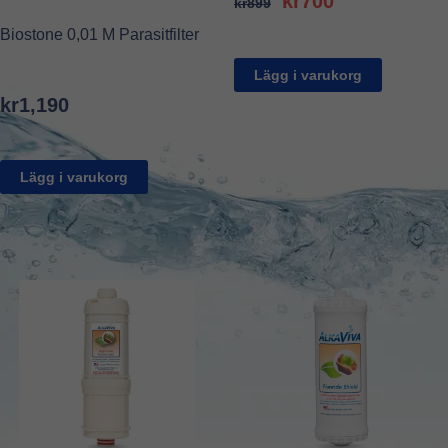
kr
700
kr
899
price
price
Biostone 0,01 M Parasitfilter
was:
is:
kr899.
kr700.
Lägg i varukorg
kr
1,190
Lägg i varukorg