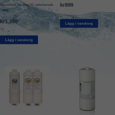
kr
899
Flouridfilter för dina H2 vattenrenare.
Sätts i...
kr
1,290
Lägg i varukorg
Lägg i varukorg