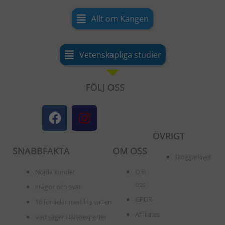
Allt om Kangen
Vetenskapliga studier
FÖLJ OSS
F
I
a
n
c
s
ÖVRIGT
e
t
SNABBFAKTA
OM OSS
b
a
Bloggarkivet
o
g
Nöjda kunder
Om
o
r
oss
Frågor och Svar
k
a
GPDR
H
₂
16 fördelar med
vatten
m
Affiliates
Vad säger Hälsoexperter