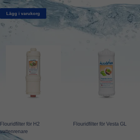
Lägg i varukorg
Flouridfilter för H2
Flouridfilter för Vesta GL
vattenrenare