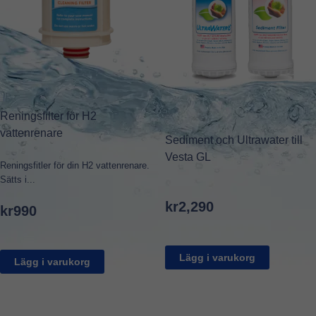
Reningsfilter för H2
vattenrenare
Sediment och Ultrawater till
Vesta GL
Reningsfitler för din H2 vattenrenare.
Sätts i...
kr
2,290
kr
990
Lägg i varukorg
Lägg i varukorg