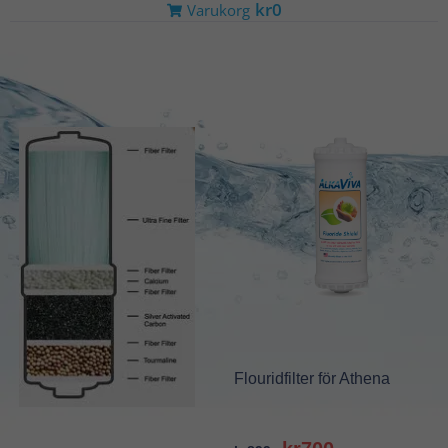
kr0
Varukorg
Main
Secondary
Flouridfilter för Athena
Original
Current