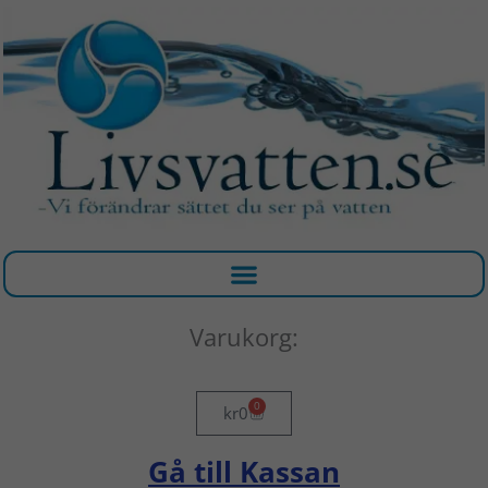
Hoppa
till
innehåll
Varukorg:
0
Varukorg
kr
0
Gå till Kassan