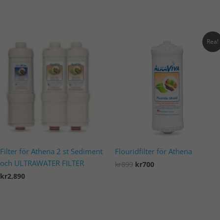
Lägg i varukorg
Original
Current
Rea!
price
price
was:
is:
kr899.
kr700.
Filter för Athena 2 st Sediment
Flouridfilter för Athena
och ULTRAWATER FILTER
kr
899
kr
700
kr
2,890
Lägg i varukorg
Lägg i varukorg