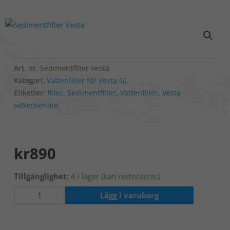
Art. nr.
Sedimentfilter Vesta
Kategori:
Vattenfilter för Vesta GL
Etiketter:
filter
,
Sedimentfilter
,
Vattenfilter
,
Vesta
vattenrenare
kr
890
Sedimentfilter
Tillgänglighet:
4 i lager (kan restnoteras)
Vesta
Lägg i varukorg
GL
quantity