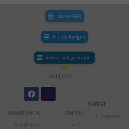
Läs vår FAQ
Allt om Kangen
Vetenskapliga studier
FÖLJ OSS
F
I
a
n
c
s
ÖVRIGT
e
t
SNABBFAKTA
OM OSS
b
a
Bloggarkivet
o
g
Nöjda kunder
Om