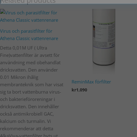
Related products
Virus och parasitfilter för
Athena Classic vattenrenare
Detta 0,01M UF ( Ultra
Fine)vattenfilter är avsett för
KLICKA FÖR ATT LÄSA MER
användning med obehandlat
dricksvatten. Den använder
0.01 Mikron ihålig
ReminMax förfilter
membranteknik som har visat
kr
1,090
sig ta bort vattenburna virus-
och bakterieföroreningar i
Lägg i varukorg
dricksvatten. Den innehåller
också antimikrobiell GAC,
kalcium och turmalin. Vi
rekommenderar att detta
AlkaViva-vattenfilter byts ut