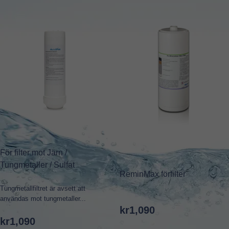
För filter mot Järn /
Tungmetaller / Sulfat
ReminMax förfilter
Tungmetallfiltret är avsett att
användas mot tungmetaller...
kr
1,090
kr
1,090