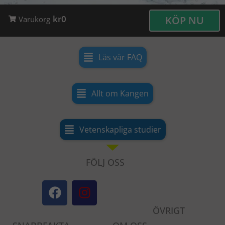
kr0
KÖP NU
Varukorg
Läs vår FAQ
Allt om Kangen
Vetenskapliga studier
FÖLJ OSS
F
I
a
n
c
s
ÖVRIGT
e
t