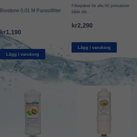
Filterpaket för alla H2 jonisatorer
Biostone 0,01 M Parasitfilter
både där...
kr
2,290
kr
1,190
Lägg i varukorg
Lägg i varukorg