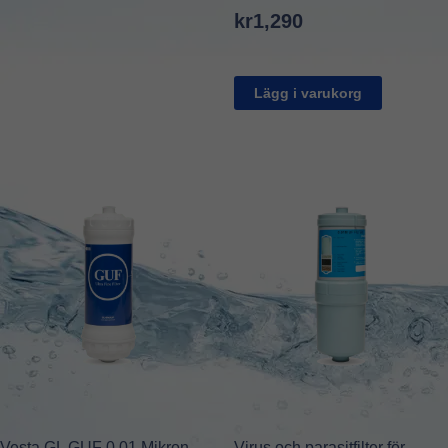
kr
1,290
Lägg i varukorg
Vesta GL GUF 0.01 Mikron
Virus och parasitfilter för