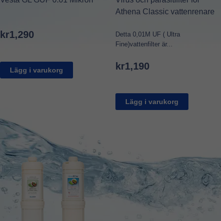
Athena Classic vattenrenare
kr
1,290
Detta 0,01M UF ( Ultra
Fine)vattenfilter är...
kr
1,190
Lägg i varukorg
Lägg i varukorg