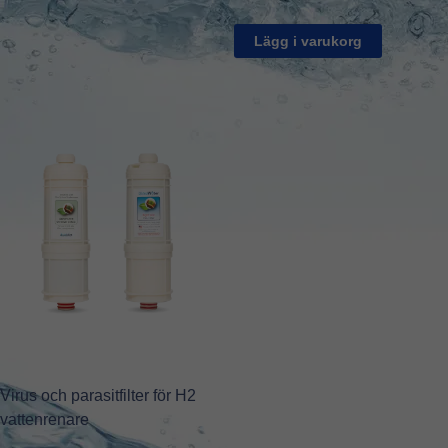
Lägg i varukorg
Virus och parasitfilter för H2
vattenrenare