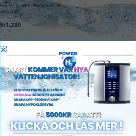
0,01 M ( Ultrafine) filterpatronen är
avsedd att...
kr
1,290
Lägg i varukorg