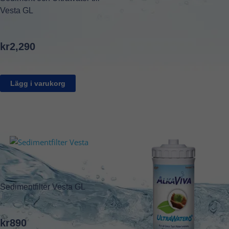
Vesta GL
kr
2,290
Lägg i varukorg
Sedimentfilter Vesta GL
kr
890