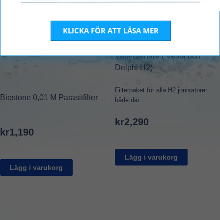
KLICKA FÖR ATT LÄSA MER
Filterpaket för H2
Vattenrenare ( Vesta och
Delphi H2)
Filterpaket för alla H2 jonisatorer
Biostone 0,01 M Parasitfilter
både där...
kr
2,290
kr
1,190
Lägg i varukorg
Lägg i varukorg