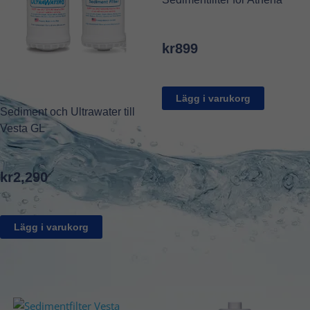
kr
899
Lägg i varukorg
Sediment och Ultrawater till
Vesta GL
kr
2,290
Lägg i varukorg