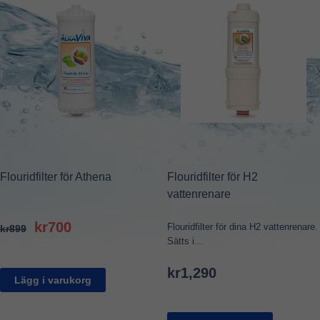
Flouridfilter för Athena
Flouridfilter för H2
vattenrenare
Original
Current
kr
700
Flouridfilter för dina H2 vattenrenare.
kr
899
price
price
Sätts i...
was:
is:
kr
1,290
kr899.
kr700.
Lägg i varukorg