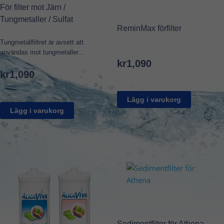
För filter mot Järn /
Tungmetaller / Sulfat
ReminMax förfilter
Tungmetallfiltret är avsett att
användas mot tungmetaller...
kr
1,090
kr
1,090
Lägg i varukorg
Lägg i varukorg
Sedimentfilter för Athena