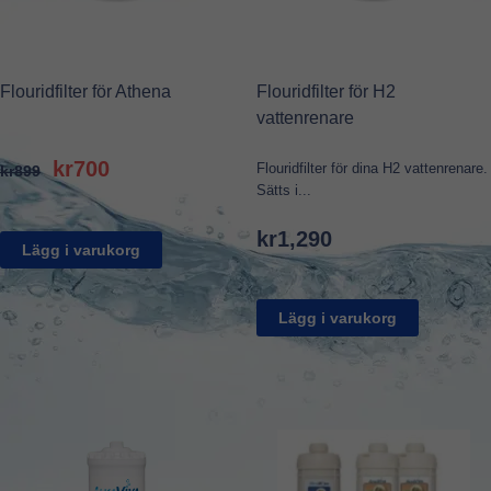
Flouridfilter för Athena
Flouridfilter för H2
vattenrenare
Original
Current
kr
700
Flouridfilter för dina H2 vattenrenare.
kr
899
price
price
Sätts i...
was:
is:
kr
1,290
kr899.
kr700.
Lägg i varukorg
Lägg i varukorg