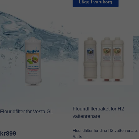
Lägg i varukorg
Flouridfilterpaket för H2
Flouridfilter för Vesta GL
vattenrenare
Flouridfilter för dina H2 vattenrenare.
kr
899
Sätts i...