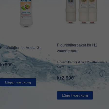
Flouridfilterpaket för H2
Flouridfilter för Vesta GL
vattenrenare
Flouridfilter för dina H2 vattenrenare.
kr
899
Sätts i...
kr
2,990
Lägg i varukorg
Lägg i varukorg