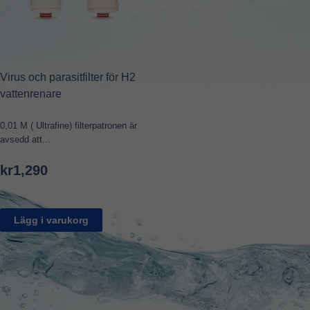
Virus och parasitfilter för H2
vattenrenare
0,01 M ( Ultrafine) filterpatronen är
avsedd att...
kr
1,290
Lägg i varukorg