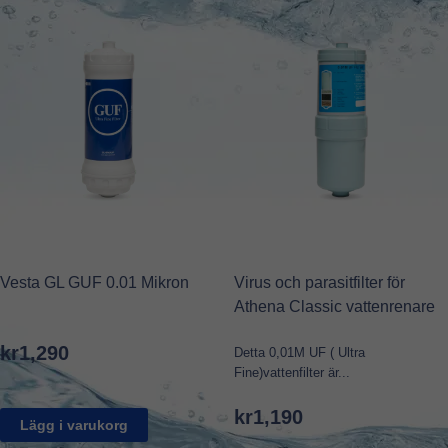
Vesta GL GUF 0.01 Mikron
Virus och parasitfilter för
Athena Classic vattenrenare
kr
1,290
Detta 0,01M UF ( Ultra
Fine)vattenfilter är...
kr
1,190
Lägg i varukorg