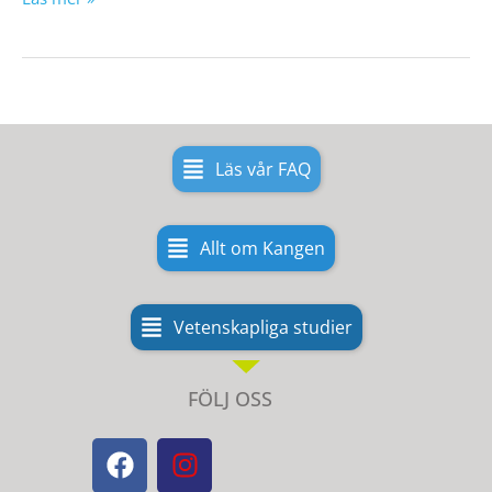
Läs vår FAQ
Allt om Kangen
Vetenskapliga studier
FÖLJ OSS
F
I
a
n