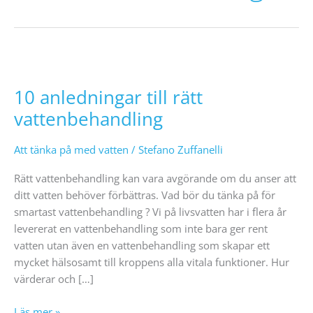
10
anledningar
10 anledningar till rätt
till
rätt
vattenbehandling
vattenbehandling
Att tänka på med vatten
/
Stefano Zuffanelli
Rätt vattenbehandling kan vara avgörande om du anser att
ditt vatten behöver förbättras. Vad bör du tänka på för
smartast vattenbehandling ? Vi på livsvatten har i flera år
levererat en vattenbehandling som inte bara ger rent
vatten utan även en vattenbehandling som skapar ett
mycket hälsosamt till kroppens alla vitala funktioner. Hur
värderar och […]
Läs mer »